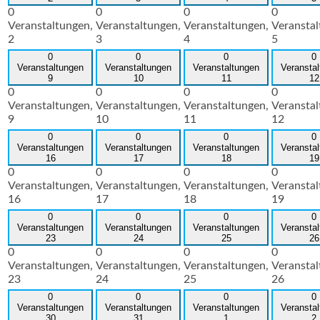
0
0
0
0
Veranstaltungen,
Veranstaltungen,
Veranstaltungen,
Veranstal
2
3
4
5
0
0
0
0
Veranstaltungen
Veranstaltungen
Veranstaltungen
Veransta
9
10
11
12
0
0
0
0
Veranstaltungen,
Veranstaltungen,
Veranstaltungen,
Veranstal
9
10
11
12
0
0
0
0
Veranstaltungen
Veranstaltungen
Veranstaltungen
Veransta
16
17
18
19
0
0
0
0
Veranstaltungen,
Veranstaltungen,
Veranstaltungen,
Veranstal
16
17
18
19
0
0
0
0
Veranstaltungen
Veranstaltungen
Veranstaltungen
Veransta
23
24
25
26
0
0
0
0
Veranstaltungen,
Veranstaltungen,
Veranstaltungen,
Veranstal
23
24
25
26
0
0
0
0
Veranstaltungen
Veranstaltungen
Veranstaltungen
Veransta
30
31
1
2