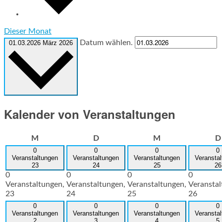
Dieser Monat
Datum wählen.
01.03.2026
März 2026
Kalender von Veranstaltungen
Montag
Dienstag
Mittwoch
M
D
M
D
0
0
0
0
Veranstaltungen
Veranstaltungen
Veranstaltungen
Veransta
23
24
25
26
0
0
0
0
Veranstaltungen,
Veranstaltungen,
Veranstaltungen,
Veranstal
23
24
25
26
0
0
0
0
Veranstaltungen
Veranstaltungen
Veranstaltungen
Veransta
2
3
4
5