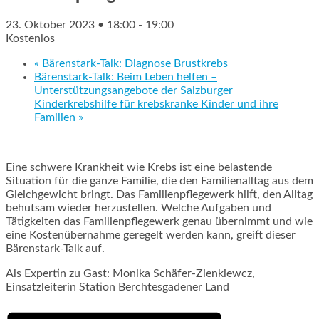
23. Oktober 2023 • 18:00
-
19:00
Kostenlos
«
Bärenstark-Talk: Diagnose Brustkrebs
Bärenstark-Talk: Beim Leben helfen –
Unterstützungsangebote der Salzburger
Kinderkrebshilfe für krebskranke Kinder und ihre
Familien
»
Eine schwere Krankheit wie Krebs ist eine belastende
Situation für die ganze Familie, die den Familienalltag aus dem
Gleichgewicht bringt. Das Familienpflegewerk hilft, den Alltag
behutsam wieder herzustellen. Welche Aufgaben und
Tätigkeiten das Familienpflegewerk genau übernimmt und wie
eine Kostenübernahme geregelt werden kann, greift dieser
Bärenstark-Talk auf.
Als Expertin zu Gast:
Monika Schäfer-Zienkiewcz,
Einsatzleiterin Station Berchtesgadener Land