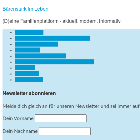
Bärenstark im Leben
(D)eine Familienplattform - aktuell. modern. informativ.
Familienatlas
Bärig informiert: WhatsApp Kanal
Einfach Bärig – Abo
Für Partner
Newsletter-Anmeldung
Bärenstark-Talks/ Video-Mitschnitte
Über uns
Impressum
Datenschutz
Newsletter abonnieren
Melde dich gleich an für unseren Newsletter und sei immer au
Dein Vorname
Dein Nachname